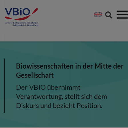
Springe direkt zu:
Zum Hauptinhalt spri
Zur Footer-Navigation
Biowissenschaften in der Mitte der
Gesellschaft
Der VBIO übernimmt
Verantwortung, stellt sich dem
Diskurs und bezieht Position.