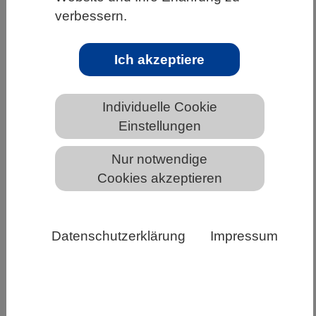
Forschende entdecken Pilzprotein, das zu
verbessern.
Blattverlust bei Nutzpflanzen führt
Erstmalig ist es einem Forschungsteam
Ich akzeptiere
gelungen, Einblicke in die genetischen
Grundlagen der durch den Schädlingspilz
Individuelle Cookie
Verticillium dahliae verursachten…
Einstellungen
Weiterlesen
Nur notwendige
Cookies akzeptieren
Datenschutzerklärung
Impressum