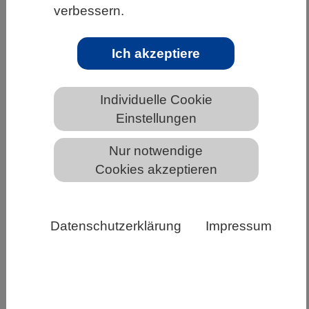
verbessern.
HOME
UNTER DEM DACH DES VBIO
LANDESVERBÄNDE
BAYERN
Ich akzeptiere
FORTBILDUNGSPROGRAMM
Unterrichtsmaterial
Individuelle Cookie
Einstellungen
Unterrichtsmaterial
Nur notwendige
Cookies akzeptieren
MaxLab-Material für Schulen
Datenschutzerklärung
Impressum