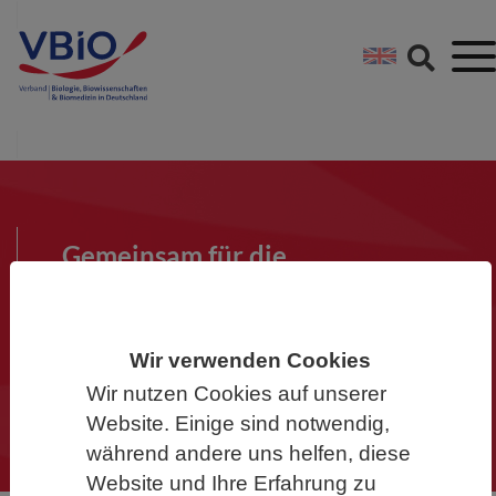
Springe direkt zu:
Zum Hauptinhalt spri
Zur Footer-Navigation
Gemeinsam für die
Biowissenschaften
Werden Sie Mitglied im VBIO und
Wir verwenden Cookies
machen Sie mit!
Wir nutzen Cookies auf unserer
Website. Einige sind notwendig,
während andere uns helfen, diese
Website und Ihre Erfahrung zu