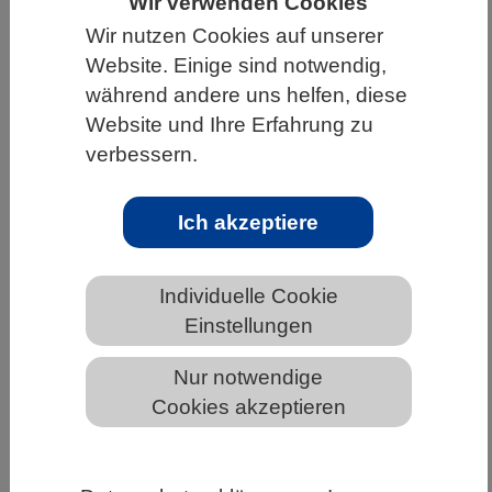
Wir verwenden Cookies
HOME
UNTER DEM DACH DES VBIO
Wir nutzen Cookies auf unserer
Website. Einige sind notwendig,
LANDESVERBÄNDE
SCHLESWIG-HOLSTEIN
während andere uns helfen, diese
Termine in Schleswig-Holstein
Website und Ihre Erfahrung zu
verbessern.
Ich akzeptiere
Termine
Individuelle Cookie
SUCHE IN DEN TERMINEN
Einstellungen
Veranstaltungstyp
Nur notwendige
Cookies akzeptieren
Freitext