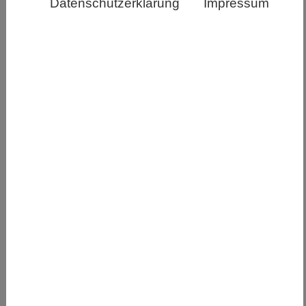
Datenschutzerklärung
Impressum
Datum (Untergrenze)
Datum (Obergrenze)
WORKSHOP | SCHLESWIG-HOLSTEIN
Kiel Life Science (KLS) Summer School
2026: "Spatial Metabolomics in Complex
Biological Systems"
31.08.2026
-
04.09.2026