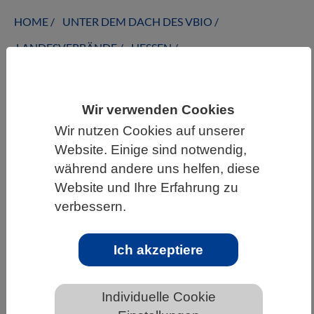
HOME
UNTER DEM DACH DES VBIO
LANDESVERBÄNDE
HESSEN
Aktivitäten des LV Hessen
Wir verwenden Cookies
Wir nutzen Cookies auf unserer
Aktivitäten des Landesverband
Website. Einige sind notwendig,
Hessen
während andere uns helfen, diese
Website und Ihre Erfahrung zu
verbessern.
Auf dieser Unterseite finden Sie die aktuellen
und fortlaufenden Aktivitäten des
Ich akzeptiere
Landesverbandes Hessen. Im Archiv finden Sie
Aktivitäten und Kooperationen des
Landesverband Hessen im VBIO der
Individuelle Cookie
vergangenen Jahre in chronologischer