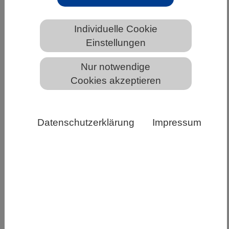
HOME
UNTER DEM DACH DES VBIO
Individuelle Cookie
FACHGESELLSCHAFTEN
DECHEMA-BioTechNet
Einstellungen
Nur notwendige
Cookies akzeptieren
DECHEMA-BioTechNet
Ziel
Datenschutzerklärung
Impressum
des DECHEMA-BioTechNet ist es, Ergebnisse
aus der akademischen Forschung möglichst
schnell in Produkte und Prozesse umzusetzen.
Durch den Gedankenaustausch von Biologen,