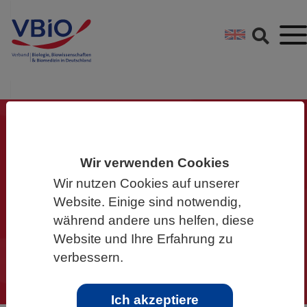
Springe direkt zu:
Zum Hauptinhalt spri
Zur Footer-Navigation
Gemeinsam für die
Wir verwenden Cookies
Biowissenschaften
Wir nutzen Cookies auf unserer
Website. Einige sind notwendig,
Werden Sie Mitglied im VBIO und
während andere uns helfen, diese
machen Sie mit!
Website und Ihre Erfahrung zu
verbessern.
Ich akzeptiere