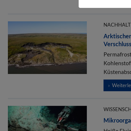
Weiterl
NACHHALTIG
Arktischer
Verschlus
Permafrost
Kohlenstof
Küstenabsc
Weiterl
WISSENSCHA
Mikroorga
Heiße Flui