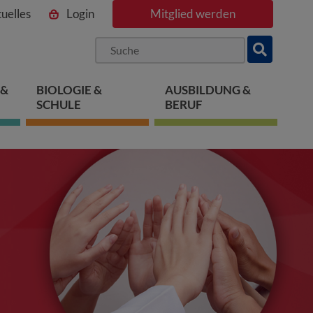
uelles
Login
Mitglied werden
ngen
pringen
 springen
 &
BIOLOGIE &
AUSBILDUNG &
SCHULE
BERUF