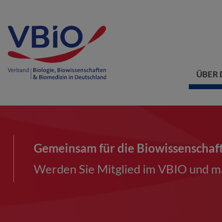
ÜBER 
Gemeinsam für die Biowissenschaf
Werden Sie Mitglied im VBIO und ma