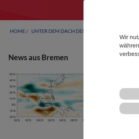
HOME
UNTER DEM DACH DES VBIO
LANDESVERB
Wir nut
während
verbes
News aus Bremen
NACHHALTIG
Wie das I
Jahrtause
Was im Ind
dort. Die 
Niederschl