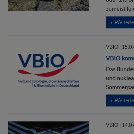
zumeist le
Weiterl
VBIO | 15.0
VBIO komm
Das Bundes
und nuklea
Sommerpau
Weiterl
VBIO | 14.0