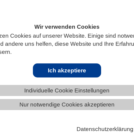
Wir verwenden Cookies
ÄNDE
BREMEN
News aus Bremen
zen Cookies auf unserer Website. Einige sind notwe
 andere uns helfen, diese Website und Ihre Erfahr
sern.
Ich akzeptiere
KEIT/KLIMA | 05.08.2026
ndo-Pazifische Wärmebecken Regenmuster über
Individuelle Cookie Einstellungen
nde steuert
o-Pazifischen Wärmebecken geschieht, bleibt nicht
Nur notwendige Cookies akzeptieren
Region ist seit Langem dafür bekannt, Wetter und
ag des Globus‘ in…
Datenschutzerklärung