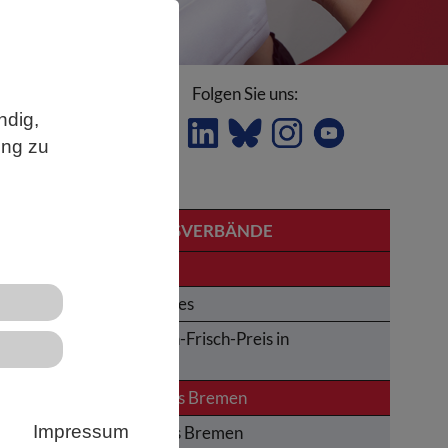
Folgen Sie uns:
ndig,
ung zu
LANDESVERBÄNDE
Bremen
Obituaries
Karl-von-Frisch-Preis in
Bremen
News aus Bremen
Impressum
Altes aus Bremen