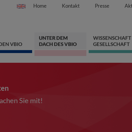
Home
Kontakt
Presse
Akt
Springe direkt zu:
Zum Hauptinhalt spri
Zur Hauptnavigation s
Zur Footer-Navigation
UNTER DEM
WISSENSCHAFT
DEN VBIO
DACH DES VBIO
GESELLSCHAFT
ten
chen Sie mit!