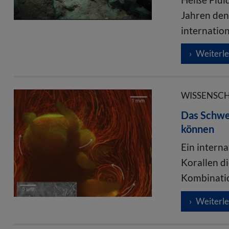
Jahren den
internatio
Weiterl
WISSENSCHA
Das Schwe
können
Ein intern
Korallen d
Kombinat
Weiterl