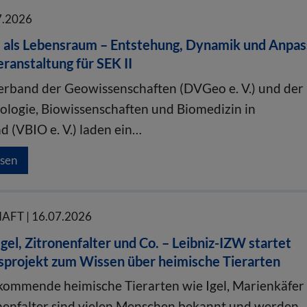
7.2026
 als Lebensraum – Entstehung, Dynamik und Anpa
eranstaltung für SEK II
rband der Geowissenschaften (DVGeo e. V.) und der
ologie, Biowissenschaften und Biomedizin in
d (VBIO e. V.) laden ein…
esen
FT | 16.07.2026
Igel, Zitronenfalter und Co. – Leibniz-IZW startet
sprojekt zum Wissen über heimische Tierarten
kommende heimische Tierarten wie Igel, Marienkäfer
nenfalter sind vielen Menschen bekannt und werden