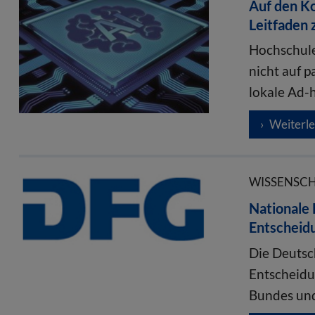
Auf den K
Leitfaden 
Hochschule
nicht auf 
lokale Ad
Weiterl
WISSENSCHA
Nationale
Entscheid
Die Deutsc
Entscheid
Bundes un