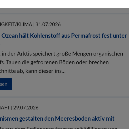
esen
KEIT/KLIMA | 31.07.2026
 Ozean hält Kohlenstoff aus Permafrost fest unter
s
 in der Arktis speichert große Mengen organischen
fs. Tauen die gefrorenen Böden oder brechen
hnitte ab, kann dieser ins…
esen
FT | 29.07.2026
nismen gestalten den Meeresboden aktiv mit
de aus dem Erdinneren formen seit Millionen von