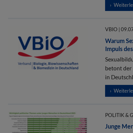
Weiterl
VBIO | 09.0
Warum Sexu
Impuls de
Sexualbildu
betont der
in Deutsch
Weiterl
POLITIK & 
Junge Men