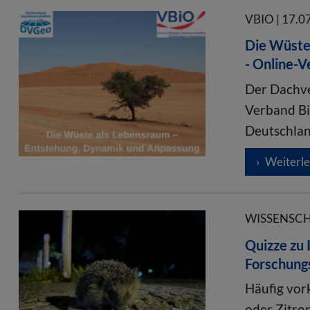
VBIO | 17.0
Die Wüste
- Online-V
Der Dachve
Verband Bi
Deutschlan
Weiterl
WISSENSCHA
Quizze zu 
Forschung
Häufig vor
oder Zitro