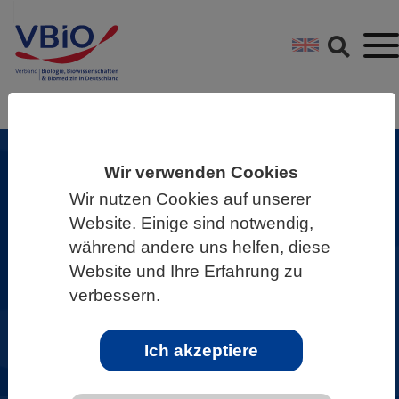
Springe direkt zu:
Zum Hauptinhalt spri
Zur Footer-Navigation
Wir verwenden Cookies
Wir nutzen Cookies auf unserer
Zukunft Biowissenschaften
Website. Einige sind notwendig,
gemeinsam gestalten!
während andere uns helfen, diese
Als VBIO sind wir überzeugt: Die
Website und Ihre Erfahrung zu
verbessern.
Biowissenschaften liefern wichtige
Beiträge, um Zukunftsprobleme zu
Ich akzeptiere
erforschen und Lösungsansätze zu
entwickeln.