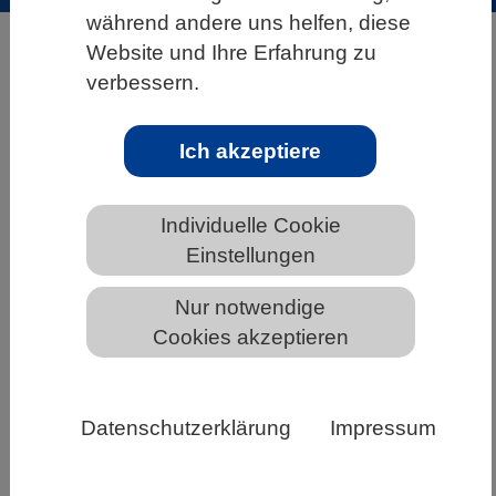
während andere uns helfen, diese
HOME
ÜBER DEN VBIO
Website und Ihre Erfahrung zu
verbessern.
INFORMATIONSANGEBOTE
Weitere Publikationen
Ich akzeptiere
Bilinguales Wörterbuch
Individuelle Cookie
Einstellungen
Eckart Klein
Nur notwendige
Bilinguales
Cookies akzeptieren
Wörterbuch
Biologie,
Dt./Engl. +
Datenschutzerklärung
Impressum
Engl./Dt.,
Das bilinguale