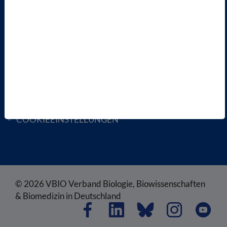
ENGLISH PAGES
RECHTLICHES
SATZUNG
AGB
DATENSCHUTZ
DISCLAIMER
IMPRESSUM
COOKIEEINSTELLUNGEN
© 2026 VBIO Verband Biologie, Biowissenschaften
& Biomedizin in Deutschland