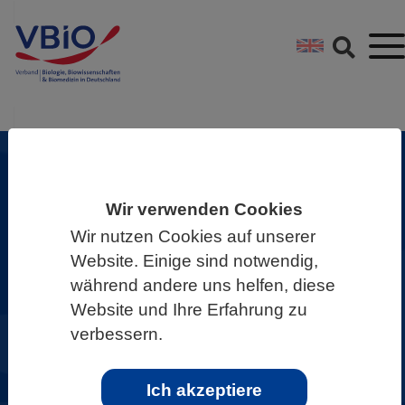
Springe direkt zu:
Zum Hauptinhalt spri
Zur Footer-Navigation
Zukunft Biowissenschaften
Wir verwenden Cookies
gemeinsam gestalten!
Wir nutzen Cookies auf unserer
Website. Einige sind notwendig,
Als VBIO sind wir überzeugt: Die
während andere uns helfen, diese
Biowissenschaften liefern wichtige
Website und Ihre Erfahrung zu
Beiträge, um Zukunftsprobleme zu
verbessern.
erforschen und Lösungsansätze zu
entwickeln.
Ich akzeptiere