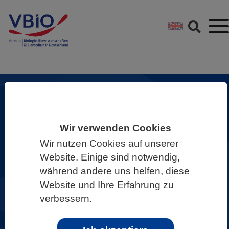
Springe direkt zu:
Zum Hauptinhalt spri
Zur Footer-Navigation
Zukunft Biowissenschaften
Wir verwenden Cookies
gemeinsam gestalten!
Wir nutzen Cookies auf unserer
Als VBIO sind wir überzeugt: Die
Website. Einige sind notwendig,
Biowissenschaften liefern wichtige
während andere uns helfen, diese
Website und Ihre Erfahrung zu
Beiträge, um Zukunftsprobleme zu
verbessern.
erforschen und Lösungsansätze zu
entwickeln.