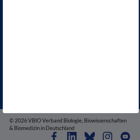
ENGLISH PAGES
RECHTLICHES
SATZUNG
AGB
DATENSCHUTZ
DISCLAIMER
IMPRESSUM
COOKIEEINSTELLUNGEN
© 2026 VBIO Verband Biologie, Biowissenschaften
& Biomedizin in Deutschland