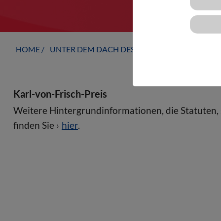
HOME
UNTER DEM DACH DES VBIO
LANDESVERB
Karl-von-Frisch-Preis
Weitere Hintergrundinformationen, die Statuten
finden Sie
hier
.