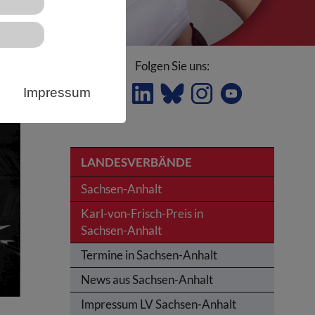
Folgen Sie uns:
nhalt
Impressum
LANDESVERBÄNDE
Sachsen-Anhalt
Karl-von-Frisch-Preis in
Sachsen-Anhalt
Termine in Sachsen-Anhalt
News aus Sachsen-Anhalt
Impressum LV Sachsen-Anhalt