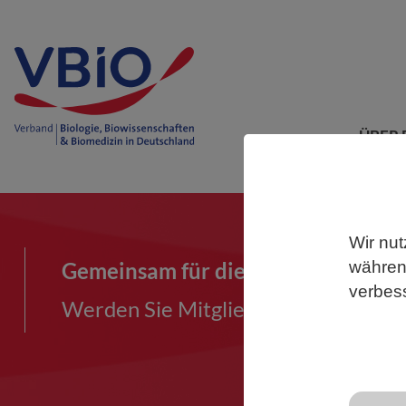
ÜBER 
Wir nut
Gemeinsam für die Biowissenschaf
während
verbes
Werden Sie Mitglied im VBIO und ma