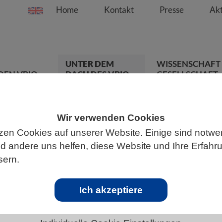
Home
Kontakt
Presse
Akt
Springe direkt zu:
Zum Hauptinhalt spri
Zur Hauptnavigation s
Zur Footer-Navigation
UNTER DEM
WISSENSCHAFT
DEN VBIO
DACH DES VBIO
GESELLSCHAFT
Wir verwenden Cookies
zen Cookies auf unserer Website. Einige sind notwe
ten
 andere uns helfen, diese Website und Ihre Erfahr
sern.
chen Sie mit!
Ich akzeptiere