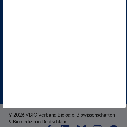
MITGLIED WERDEN
ENGLISH PAGES
RECHTLICHES
SATZUNG
AGB
DATENSCHUTZ
DISCLAIMER
IMPRESSUM
COOKIEEINSTELLUNGEN
© 2026 VBIO Verband Biologie, Biowissenschaften
& Biomedizin in Deutschland