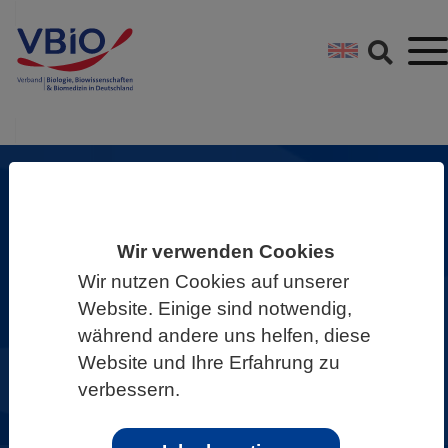
Springe direkt zu:
Zum Hauptinhalt spri
Zur Footer-Navigation
Zukunft Biowissenschaften
Wir verwenden Cookies
gemeinsam gestalten!
Wir nutzen Cookies auf unserer
Als VBIO sind wir überzeugt: Die
Website. Einige sind notwendig,
Biowissenschaften liefern wichtige
während andere uns helfen, diese
Website und Ihre Erfahrung zu
Beiträge, um Zukunftsprobleme zu
verbessern.
erforschen und Lösungsansätze zu
entwickeln.