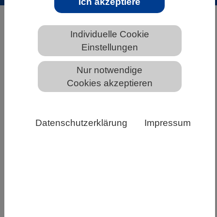
Ich akzeptiere
HOME
ÜBER DEN VBIO
KURZ & KNAPP
Beirat
Individuelle Cookie
Einstellungen
Nur notwendige
Der Beirat des VBIO
Cookies akzeptieren
Datenschutzerklärung
Impressum
Pixabay CC0
Der Beirat besteht aus mindestens acht