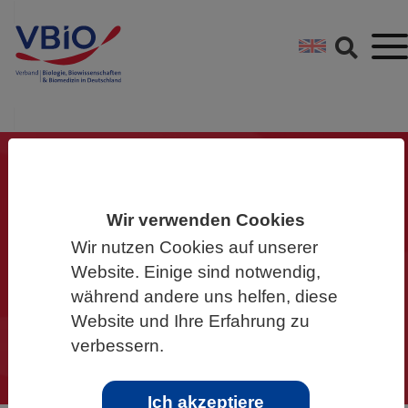
Springe direkt zu:
Zum Hauptinhalt spri
Zur Footer-Navigation
Gemeinsam für die
Wir verwenden Cookies
Biowissenschaften
Wir nutzen Cookies auf unserer
Website. Einige sind notwendig,
Werden Sie Mitglied im VBIO und
während andere uns helfen, diese
machen Sie mit!
Website und Ihre Erfahrung zu
verbessern.
Ich akzeptiere