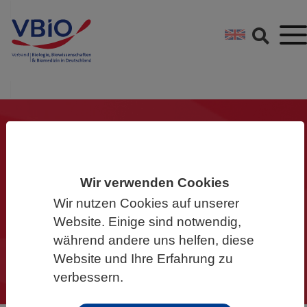
Springe direkt zu:
Zum Hauptinhalt spri
Zur Footer-Navigation
Gemeinsam für die
Biowissenschaften
Wir verwenden Cookies
Wir nutzen Cookies auf unserer
Werden Sie Mitglied im VBIO und
Website. Einige sind notwendig,
machen Sie mit!
während andere uns helfen, diese
Website und Ihre Erfahrung zu
verbessern.