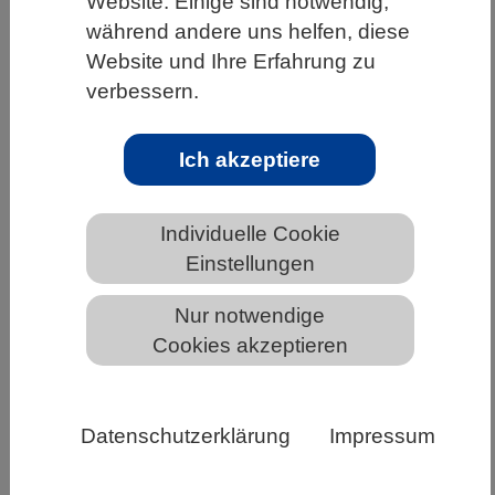
Website. Einige sind notwendig,
während andere uns helfen, diese
HOME
UNTER DEM DACH DES VBIO
Website und Ihre Erfahrung zu
LANDESVERBÄNDE
NORDRHEIN-WESTFALEN
verbessern.
Karl-von-Frisch-Preis in NRW
Ich akzeptiere
Karl-von-Frisch-Preis 2026
Individuelle Cookie
Einstellungen
Nur notwendige
Cookies akzeptieren
Datenschutzerklärung
Impressum