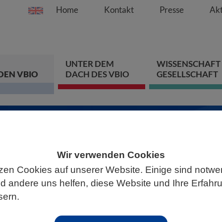
Home
Kontakt
Presse
Akt
Springe direkt zu:
Zum Hauptinhalt spri
Zur Hauptnavigation s
Zur Footer-Navigation
UNTER DEM
WISSENSCHAFT
DEN VBIO
DACH DES VBIO
GESELLSCHAFT
sam gestalten!
Wir verwenden Cookies
owissenschaften liefern
zen Cookies auf unserer Website. Einige sind notwe
leme zu erforschen und
 andere uns helfen, diese Website und Ihre Erfahr
sern.