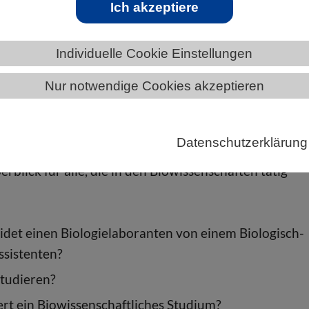
Ich akzeptiere
Individuelle Cookie Einstellungen
Deine Zukunft: Biowissenschaften
Nur notwendige Cookies akzeptieren
Datenschutzerklärung
blick für alle, die in den Biowissenschaften tätig
det einen Biologielaboranten von einem Biologisch-
ssistenten?
tudieren?
rt ein Biowissenschaftliches Studium?