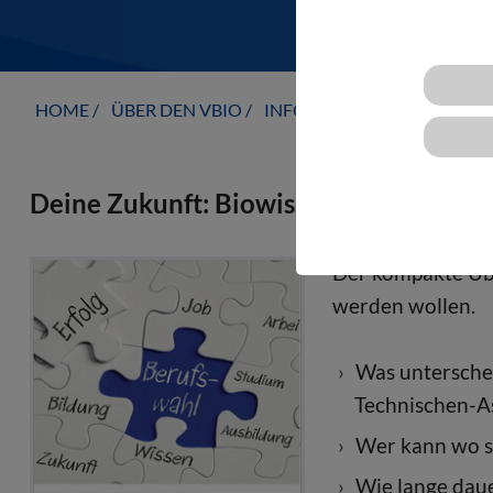
HOME
ÜBER DEN VBIO
INFORMATIONSANGEBOTE
Deine Zukunft: Biowissenschaften
Der kompakte Über
werden wollen.
Was unterschei
Technischen-A
Wer kann wo s
Wie lange daue