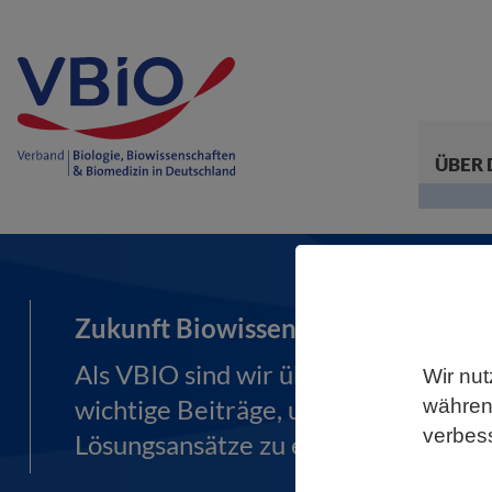
ÜBER 
Zukunft Biowissenschaften gemein
Als VBIO sind wir überzeugt: Die Bi
Wir nut
wichtige Beiträge, um Zukunftsprob
während
verbes
Lösungsansätze zu entwickeln.