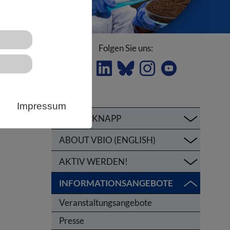
Folgen Sie uns:
Impressum
KURZ & KNAPP
ABOUT VBIO (ENGLISH)
AKTIV WERDEN!
INFORMATIONSANGEBOTE
Veranstaltungsangebote
Presse