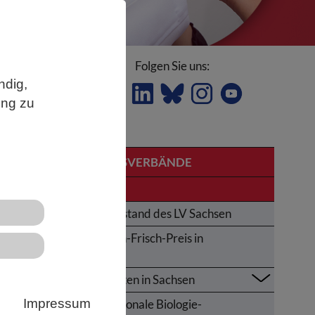
Folgen Sie uns:
ndig,
ung zu
LANDESVERBÄNDE
Sachsen
Der Vorstand des LV Sachsen
Karl-von-Frisch-Preis in
Sachsen
Aktivitäten in Sachsen
Impressum
Internationale Biologie-