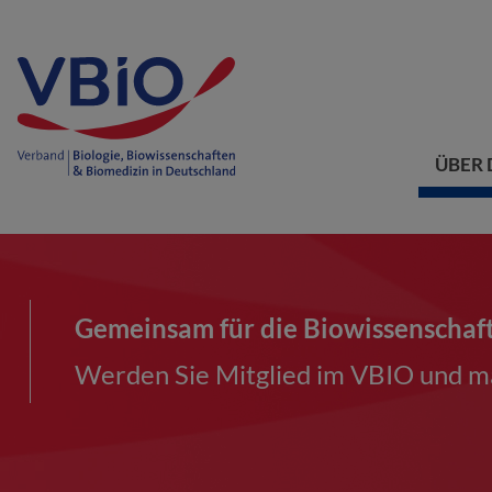
ÜBER 
Gemeinsam für die Biowissenschaf
Werden Sie Mitglied im VBIO und ma