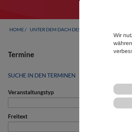
HOME
UNTER DEM DACH DES VBIO
LANDESVERB
Wir nut
während
verbes
Termine
SUCHE IN DEN TERMINEN
Veranstaltungstyp
Freitext