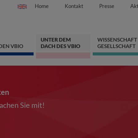
Home
Kontakt
Presse
Akt
Springe direkt zu:
Zum Hauptinhalt spri
Zur Hauptnavigation s
Zur Footer-Navigation
UNTER DEM
WISSENSCHAFT
DEN VBIO
DACH DES VBIO
GESELLSCHAFT
ten
chen Sie mit!