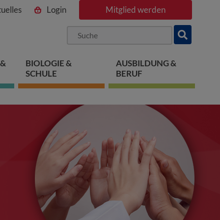
uelles
Login
Mitglied werden
ngen
pringen
 springen
 &
BIOLOGIE &
AUSBILDUNG &
SCHULE
BERUF