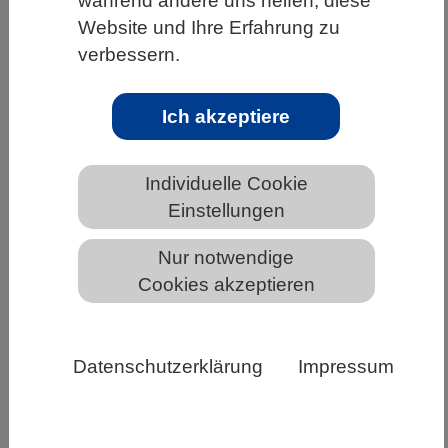
während andere uns helfen, diese
Website und Ihre Erfahrung zu
HOME
BIOLOGIE & SCHULE
verbessern.
VBIO UND SCHULBIOLOGIE
Lehrkräftebildung
Ich akzeptiere
VBIO zur Lehrkräftebildung Biologie
Individuelle Cookie
Einstellungen
Nur notwendige
Cookies akzeptieren
Datenschutzerklärung
Impressum