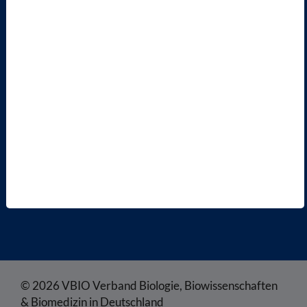
MITGLIED WERDEN
ENGLISH PAGES
RECHTLICHES
SATZUNG
AGB
DATENSCHUTZ
DISCLAIMER
IMPRESSUM
COOKIEEINSTELLUNGEN
© 2026 VBIO Verband Biologie, Biowissenschaften
& Biomedizin in Deutschland