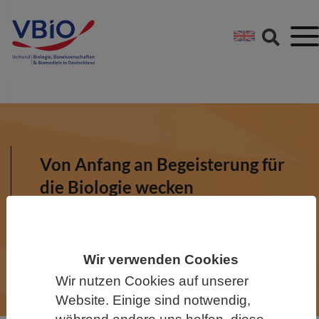
Springe direkt zu:
Zum Hauptinhalt spri
Zur Footer-Navigation
Von Anfang an Begeisterung für
die Biologie wecken
Der VBIO engagiert sich für
schulische und außerschulische
Bildung.
Wir verwenden Cookies
Wir nutzen Cookies auf unserer
Website. Einige sind notwendig,