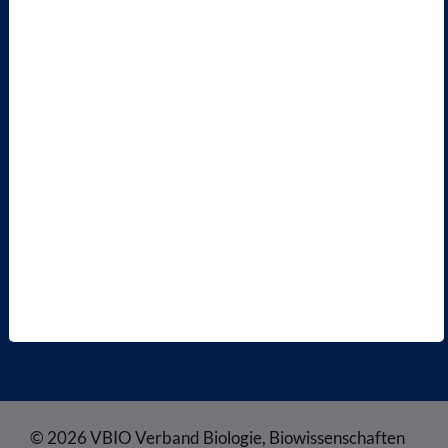
AKTIV WERDEN!
MITGLIED WERDEN
ENGLISH PAGES
RECHTLICHES
SATZUNG
AGB
DATENSCHUTZ
DISCLAIMER
IMPRESSUM
COOKIEEINSTELLUNGEN
© 2026 VBIO Verband Biologie, Biowissenschaften