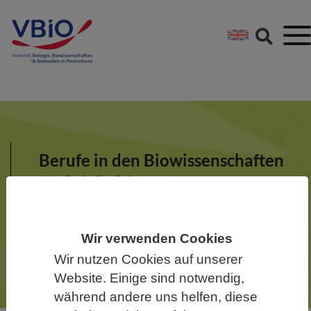
Springe direkt zu:
Zum Hauptinhalt spri
Zur Footer-Navigation
Berufe in den Biowissenschaften
sind vielfältig
Der VBIO engagiert sich für
Nachwuchsförderung und Karriere.
Wir verwenden Cookies
Wir nutzen Cookies auf unserer
Website. Einige sind notwendig,
während andere uns helfen, diese