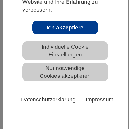
Website und Ihre Erfahrung zu
HOME
AUSBILDUNG & BERUF
SERVICE
verbessern.
Karrieremessen
Ich akzeptiere
Individuelle Cookie
Karrieremessen
Einstellungen
Nur notwendige
Cookies akzeptieren
Datenschutzerklärung
Impressum