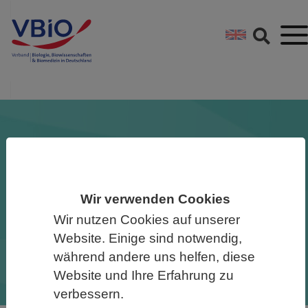
Springe direkt zu:
Zum Hauptinhalt spri
Zur Footer-Navigation
Biowissenschaften in der Mitte der
Gesellschaft
Wir verwenden Cookies
Der VBIO übernimmt
Wir nutzen Cookies auf unserer
Verantwortung, stellt sich dem
Website. Einige sind notwendig,
Diskurs und bezieht Position.
während andere uns helfen, diese
Website und Ihre Erfahrung zu
verbessern.