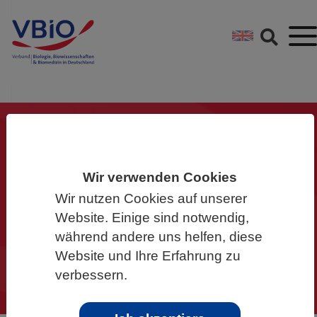
Springe direkt zu:
Zum Hauptinhalt spri
Zur Footer-Navigation
Gemeinsam für die
Wir verwenden Cookies
Biowissenschaften
Wir nutzen Cookies auf unserer
Werden Sie Mitglied im VBIO und
Website. Einige sind notwendig,
machen Sie mit!
während andere uns helfen, diese
Website und Ihre Erfahrung zu
verbessern.