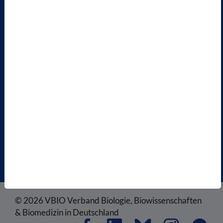
MITGLIED WERDEN
ENGLISH PAGES
RECHTLICHES
SATZUNG
AGB
DATENSCHUTZ
DISCLAIMER
IMPRESSUM
COOKIEEINSTELLUNGEN
© 2026 VBIO Verband Biologie, Biowissenschaften
& Biomedizin in Deutschland