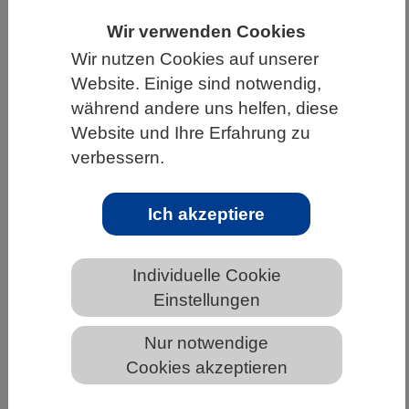
HOME
UNTER DEM DACH DES VBIO
Wir verwenden Cookies
Wir nutzen Cookies auf unserer
LANDESVERBÄNDE
BREMEN
NEWS AUS BREMEN
Website. Einige sind notwendig,
während andere uns helfen, diese
Website und Ihre Erfahrung zu
Neue Studie zeigt strukturelle Hürden
verbessern.
für Frauen in der Wissenschaft
Ich akzeptiere
Individuelle Cookie
Einstellungen
Nur notwendige
Cookies akzeptieren
Bild von Gerd Altmann auf Pixabay