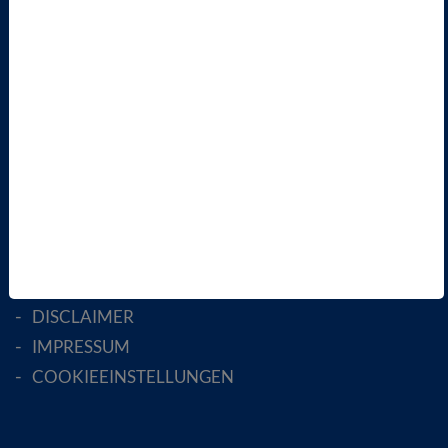
LANDESVERBÄNDE
FACHGESELLSCHAFTEN
AKTIV WERDEN!
MITGLIED WERDEN
ENGLISH PAGES
RECHTLICHES
SATZUNG
AGB
DATENSCHUTZ
DISCLAIMER
IMPRESSUM
COOKIEEINSTELLUNGEN