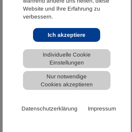
während andere uns helfen, diese
WISSENSCHAFT | 18.12.2020
Website und Ihre Erfahrung zu
verbessern.
Zahlreiche Flohkrebse in den Korallenriffen
südöstlich von Island entdeckt
Ich akzeptiere
Bunte Korallengärten erstrecken sich in
tausend Meter Wassertiefe südöstlich von
Island. Während Korallen in tropischen
Individuelle Cookie
Gewässern bei der…
Einstellungen
Weiterlesen
Nur notwendige
Cookies akzeptieren
Datenschutzerklärung
Impressum