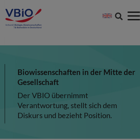
Springe direkt zu:
Zum Hauptinhalt spri
Zur Footer-Navigation
Biowissenschaften in der Mitte der
Gesellschaft
Der VBIO übernimmt
Verantwortung, stellt sich dem
Diskurs und bezieht Position.