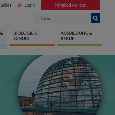
uelles
Login
Mitglied werden
ngen
pringen
 springen
 &
BIOLOGIE &
AUSBILDUNG &
SCHULE
BERUF