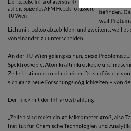
Der gepulse Infrarotlaserstrahl (rot) ist
genau wissen
auf die Spize des AFM Hebels fokussiert.
befinden. Da
TU Wien
weil Protein
Lichtmikroskop abzubilden, und zweitens, weil es s
voneinander zu unterscheiden.
An der TU Wien gelang es nun, diese Probleme zu 
Spektroskopie, Atomkraftmikroskopie und maschi
Zelle bestimmen und mit einer Ortsauflösung vo
sich ganz neue Forschungsmöglichkeiten – von der
Der Trick mit der Infrarotstrahlung
„Zellen sind meist einige Mikrometer groß, also T
Institut für Chemische Technologien und Analytik