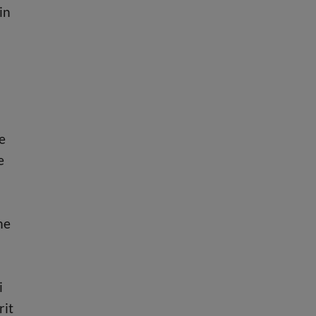
in
e
e
he
i
rit