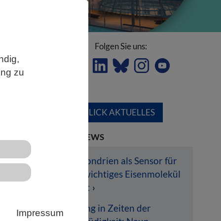
Folgen Sie uns:
ndig,
ung zu
ÜBERBLICK AKTUELLES
LETZTE NEWS
Mitochondrien als Sensor für
 in
lebenswichtiges Eisenmolekül
entlarvt
er
Hoffnung in Zeiten der
oft
Impressum