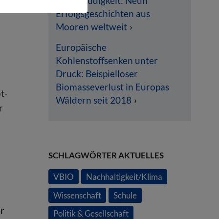
Klimamüdigkeit: Neun
Erfolgsgeschichten aus
Mooren weltweit
Europäische
Kohlenstoffsenken unter
Druck: Beispielloser
Biomasseverlust in Europas
t-
Wäldern seit 2018
r
SCHLAGWÖRTER AKTUELLES
VBIO
Nachhaltigkeit/Klima
Wissenschaft
Schule
er
Politik & Gesellschaft