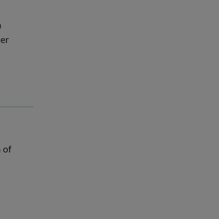
n
der
 of