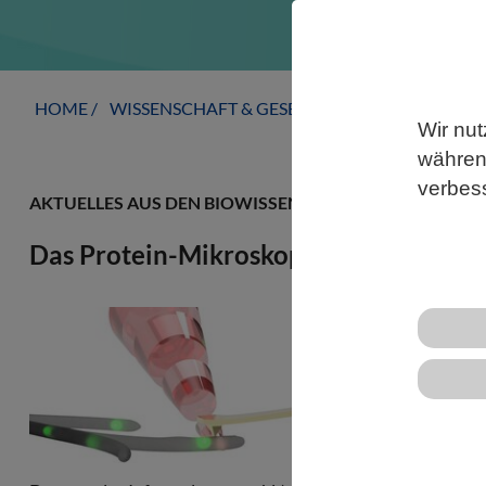
HOME
WISSENSCHAFT & GESELLSCHAFT
AKTUELLE
Wir nut
während
verbes
AKTUELLES AUS DEN BIOWISSENSCHAFTEN
Das Protein-Mikroskop
Wo sitzt wel
Technik entw
der Zelle mi
Proteine sin
Zellen. Um w