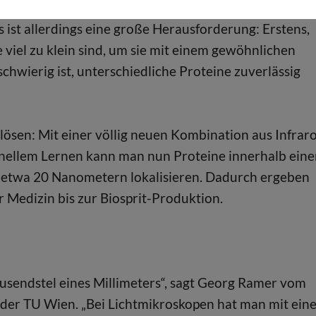
, wo sich welche Proteine in welcher Häufigkeit
s ist allerdings eine große Herausforderung: Erstens,
e viel zu klein sind, um sie mit einem gewöhnlichen
chwierig ist, unterschiedliche Proteine zuverlässig
lösen: Mit einer völlig neuen Kombination aus Infraro
nellem Lernen kann man nun Proteine innerhalb eine
n etwa 20 Nanometern lokalisieren. Dadurch ergeben
 Medizin bis zur Biosprit-Produktion.
ausendstel eines Millimeters“, sagt Georg Ramer vom
 der TU Wien. „Bei Lichtmikroskopen hat man mit ein