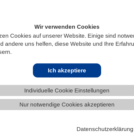
Wir verwenden Cookies
S
zen Cookies auf unserer Website. Einige sind notwe
 andere uns helfen, diese Website und Ihre Erfahr
sern.
Ich akzeptiere
ches Protein? An der TU Wien wurde nun eine neue
Individuelle Cookie Einstellungen
ickelt, mit der man den Aufenthaltsort von Proteinen
Nur notwendige Cookies akzeptieren
t höchster Präzision erfassen kann.
d gleichzeitig die Bausteine und die Werkzeuge unser
ichtige biologische Prozesse zu verstehen, muss man 
Datenschutzerklärung