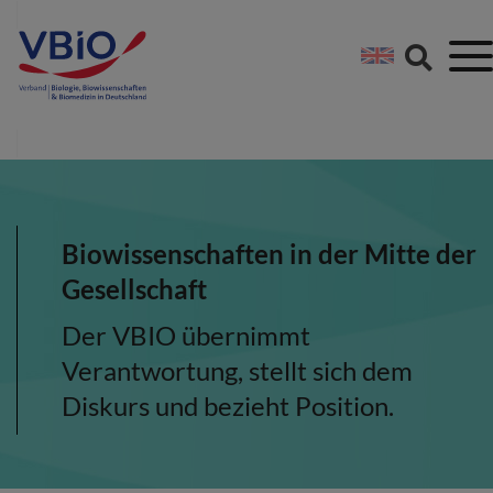
Springe direkt zu:
Zum Hauptinhalt spri
Zur Footer-Navigation
Biowissenschaften in der Mitte der
Gesellschaft
Der VBIO übernimmt
Verantwortung, stellt sich dem
Diskurs und bezieht Position.