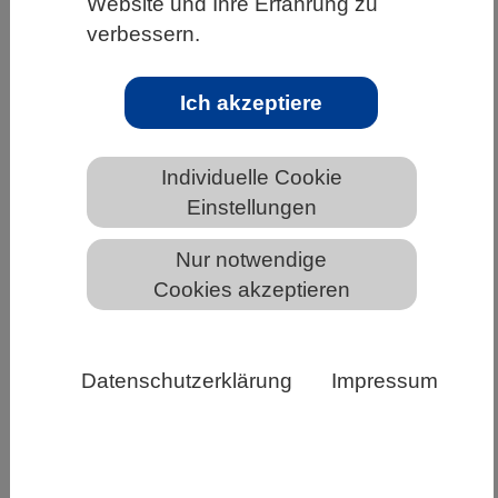
Website und Ihre Erfahrung zu
Die Wüste als Lebensraum – Entstehung,
verbessern.
Dynamik und Anpassung - Online-
Veranstaltung für SEK II
Ich akzeptiere
Der Dachverband der Geowissenschaften
(DVGeo e. V.) und der Verband Biologie,
Individuelle Cookie
Biowissenschaften und Biomedizin in
Einstellungen
Deutschland (VBIO e. V.) laden ein…
Nur notwendige
Weiterlesen
Cookies akzeptieren
Datenschutzerklärung
Impressum