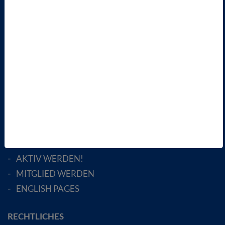
KONTAKT
PRESSE
INFORMATIONSANGEBOTE
AKTUELLES
TERMINE
VBIO
ÜBER UNS
LANDESVERBÄNDE
FACHGESELLSCHAFTEN
AKTIV WERDEN!
MITGLIED WERDEN
ENGLISH PAGES
RECHTLICHES