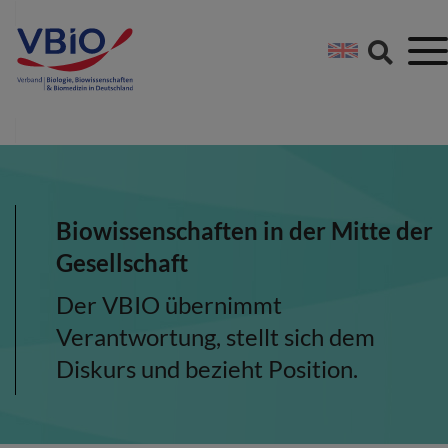
Springe direkt zu:
Zum Hauptinhalt spri
Zur Footer-Navigation
Biowissenschaften in der Mitte der
Gesellschaft
Der VBIO übernimmt
Verantwortung, stellt sich dem
Diskurs und bezieht Position.