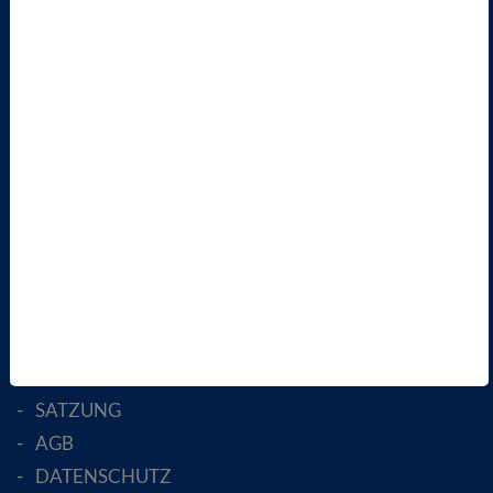
AKTUELLES
TERMINE
VBIO
ÜBER UNS
LANDESVERBÄNDE
FACHGESELLSCHAFTEN
AKTIV WERDEN!
MITGLIED WERDEN
ENGLISH PAGES
RECHTLICHES
SATZUNG
AGB
DATENSCHUTZ