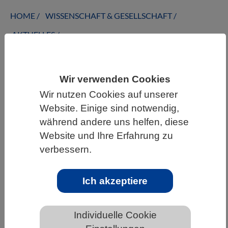
HOME
WISSENSCHAFT & GESELLSCHAFT
AKTUELLES
Wir verwenden Cookies
AKTUELLES AUS DEN BIOWISSENSCHAFTEN
Wir nutzen Cookies auf unserer
Website. Einige sind notwendig,
Stammbaum der Gehirnzellen: Neue
während andere uns helfen, diese
Studie erklärt Entwicklung der
Website und Ihre Erfahrung zu
Neuronen im Colliculus superior von
verbessern.
Säugetieren
Ich akzeptiere
Individuelle Cookie