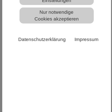
Einstellungen
Nur notwendige
Cookies akzeptieren
Aufbau der Colliculus superior ohne Pten-Gen. Schnitt
durch den Colliculus superior einer Maus, bei dem das
Datenschutzerklärung
Impressum
Pten-Gen in allen grünen Zellen entfernt wurde,
während es in allen roten Zellen während der
Entwicklung zum Vergleich intakt blieb. Hippenmeyer
Gruppe / ISTA
Der Colliculus superior im Gehirn von
Säugetieren übernimmt viele wichtige Aufgaben,
indem er unsere Umwelt wahrnimmt und
interpretiert. Fehler bei der Entwicklung dieser
Hirnregion können zu schweren neurologischen
Störungen führen. ISTA Wissenschafterin Giselle