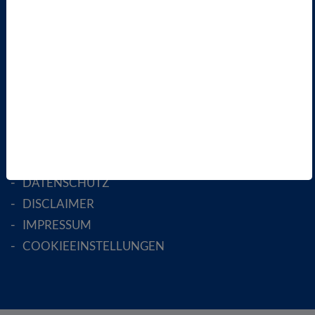
FACHGESELLSCHAFTEN
AKTIV WERDEN!
MITGLIED WERDEN
ENGLISH PAGES
RECHTLICHES
SATZUNG
AGB
DATENSCHUTZ
DISCLAIMER
IMPRESSUM
COOKIEEINSTELLUNGEN