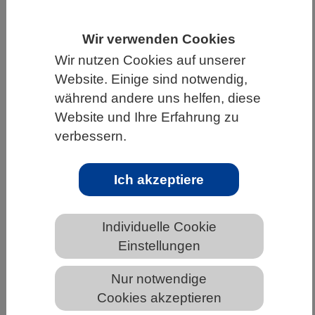
HOME
WISSENSCHAFT & GESELLSCHAFT
Wir verwenden Cookies
AKTUELLES
Wir nutzen Cookies auf unserer
Website. Einige sind notwendig,
während andere uns helfen, diese
Website und Ihre Erfahrung zu
AKTUELLES AUS DEN BIOWISSENSCHAFTEN
verbessern.
Mikrobiomstudie ermöglicht neue
Strategien für gesunde und
Ich akzeptiere
klimarobuste Kulturpflanzen
Individuelle Cookie
Einstellungen
Nur notwendige
Cookies akzeptieren