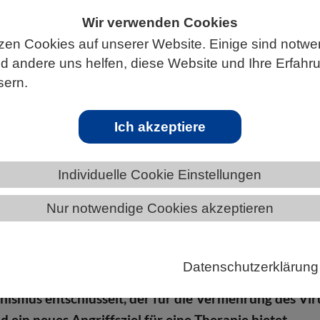
Wir verwenden Cookies
zen Cookies auf unserer Website. Einige sind notwe
 andere uns helfen, diese Website und Ihre Erfahr
S
sern.
Ich akzeptiere
Individuelle Cookie Einstellungen
Nur notwendige Cookies akzeptieren
gen HIV ist auch nach jahrelanger Forschung nicht
n wichtiger Schritt zur Entwicklung besserer Therap
 Verständnis davon, wie sich das Virus auf molekulare
Datenschutzerklärung
rper vermehrt. Ein Team um Kathrin Breuker hat nun
ismus entschlüsselt, der für die Vermehrung des Vir
nd ein neues Angriffsziel für eine Therapie bietet.