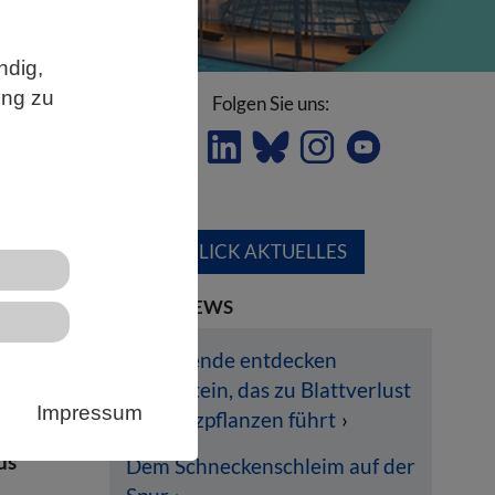
ndig,
ung zu
Folgen Sie uns:
ÜBERBLICK AKTUELLES
LETZTE NEWS
Forschende entdecken
ien
Pilzprotein, das zu Blattverlust
r
Impressum
bei Nutzpflanzen führt
us
Dem Schneckenschleim auf der