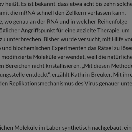
v heißt. Es ist bekannt, dass etwa acht bis zehn solch
mit die mRNA schnell den Zellkern verlassen kann.
ge, wo genau an der RNA und in welcher Reihenfolge
öglicher Angriffspunkt für eine gezielte Therapie, um
u unterbrechen. Bisher wurde versucht, mit Hilfe vo
e und biochemischen Experimenten das Rätsel zu löse
odifizierte Moleküle verwendet, weil die natürlich
n Bereichen nicht kristallisieren. „Mit diesen Method
ngsstelle entdeckt“, erzählt Kathrin Breuker. Mit ih
 den Replikationsmechanismus des Virus genauer unt
ichen Moleküle im Labor synthetisch nachgebaut: ein