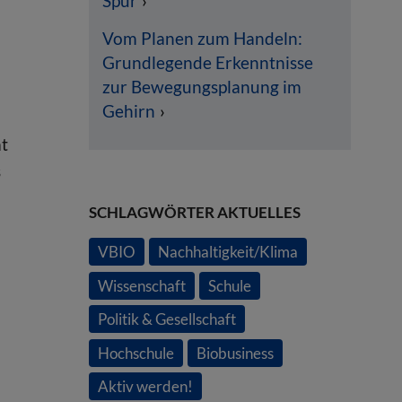
Spur
Vom Planen zum Handeln:
Grundlegende Erkenntnisse
zur Bewegungsplanung im
Gehirn
at
s
SCHLAGWÖRTER AKTUELLES
VBIO
Nachhaltigkeit/Klima
Wissenschaft
Schule
Politik & Gesellschaft
Hochschule
Biobusiness
Aktiv werden!