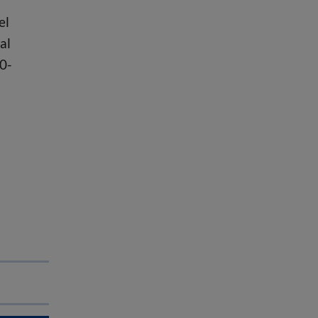
el
al
0-