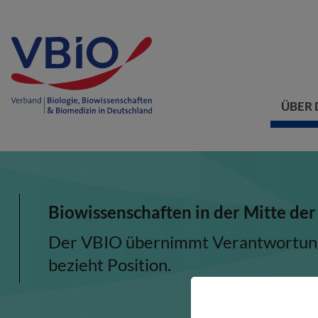
ÜBER 
Biowissenschaften in der Mitte der
Der VBIO übernimmt Verantwortung, 
bezieht Position.