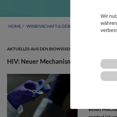
Wir nut
während
HOME
WISSENSCHAFT & GESELLSCHAFT
AKTUELLE
verbes
AKTUELLES AUS DEN BIOWISSENSCHAFTEN
HIV: Neuer Mechanismus entdeckt
Der Kampf ge
gewonnen. Ei
ist ein gutes
Ebene im Kö
einen Mechan
zentral ist u