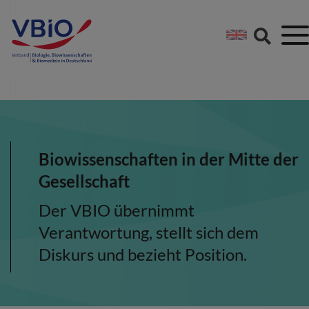
Springe direkt zu:
Zum Hauptinhalt spri
Zur Footer-Navigation
Biowissenschaften in der Mitte der
Gesellschaft
Der VBIO übernimmt
Verantwortung, stellt sich dem
Diskurs und bezieht Position.