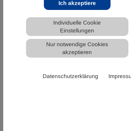
Ich akzeptiere
Mäuse der Stämme „Black-6“ (schwarz) und „PWD“
Individuelle Cookie
(weiß). Beide Zuchtlinien unterscheiden sich wesentlich
Einstellungen
in ihrer Anfälligkeit für Krebs. Bild: Carolin Willke
Nur notwendige Cookies
Individuelle genetische Unterschiede bestimmen
akzeptieren
die Auswirkungen krebstreibender Mutationen.
Zufällige genetische Veränderungen in Krebs-
Genen können Tumoren auslösen. Ob diese aber
Datenschutzerklärung
Impress
tatsächlich zu Krebs führen, wird durch eine
Vielzahl von Genen mitbestimmt. Dies zeigte nun
ein Berliner Forschungsteam an Mäusen.
Es erscheint paradox: Es gibt Menschen, die Kette
rauchen und ein Leben lang gesund bleiben, und
andere achten sehr auf ihre Gesundheit und