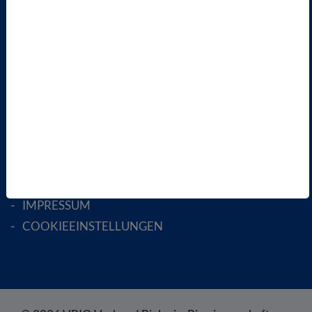
AKTIV WERDEN!
MITGLIED WERDEN
ENGLISH PAGES
RECHTLICHES
SATZUNG
AGB
DATENSCHUTZ
DISCLAIMER
IMPRESSUM
COOKIEEINSTELLUNGEN