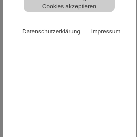
Cookies akzeptieren
Datenschutzerklärung
Impressum
https://www.wissenschaft-im-
dialog.de/projekte/wissenschaftsbarometer/
Das Vertrauen in Wissenschaft und Forschung ist
nach wie vor hoch, wenngleich etwas niedriger
als in den Jahren der Coronapandemie: Mit 56
Prozent gibt mehr als die Hälfte der Menschen in
Deutschland an, voll und ganz oder eher zu
vertrauen (2022: 62 Prozent; 2021: 61 Prozent;