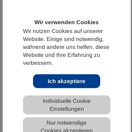
HOME
WISSENSCHAFT & GESELLSCHAFT
AKTUELLES
Wir verwenden Cookies
Wir nutzen Cookies auf unserer
Website. Einige sind notwendig,
während andere uns helfen, diese
AKTUELLES AUS DEN BIOWISSENSCHAFTEN
Website und Ihre Erfahrung zu
verbessern.
Wie das Gehirn Wärme und Kälte
erkennt
Ich akzeptiere
Individuelle Cookie
Einstellungen
Nur notwendige
Cookies akzeptieren