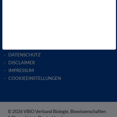
AKTIV WERDEN!
MITGLIED WERDEN
ENGLISH PAGES
RECHTLICHES
SATZUNG
AGB
DATENSCHUTZ
DISCLAIMER
IMPRESSUM
COOKIEEINSTELLUNGEN
© 2026 VBIO Verband Biologie, Biowissenschaften