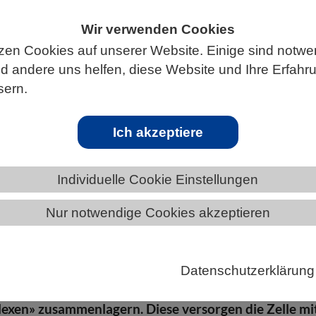
Wir verwenden Cookies
zen Cookies auf unserer Website. Einige sind notwe
 andere uns helfen, diese Website und Ihre Erfahr
CHAFTEN
sern.
Ich akzeptiere
Maschinen für effiziente Energieprodukti
Individuelle Cookie Einstellungen
n sind die Kraftwerke in unseren Zellen. Sie
die Energie für alle lebenswichtigen Prozesse. Mithil
Nur notwendige Cookies akzeptieren
ektronentomografie haben Forschende der Universitä
nblicke in die Architektur der Mitochondrien mit bish
 Auflösung gewonnen. Sie entdeckten, dass sich die f
Datenschutzerklärung
rzeugung verantwortlichen Proteine zu großen
exen» zusammenlagern. Diese versorgen die Zelle mi