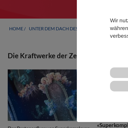
Wir nut
während
HOME
UNTER DEM DACH DES VBIO
FACHGESELLS
verbes
Die Kraftwerke der Zelle: Molekulare 
Mitochondrie
produzieren 
der Kryo-El
Basel nun Ei
unerreichter
die Energiee
«Superkompl