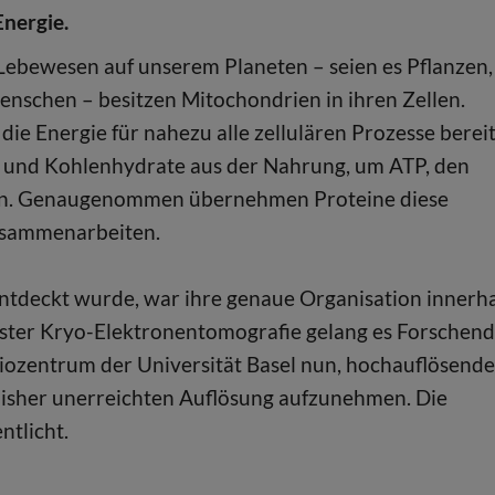
Energie.
Lebewesen auf unserem Planeten – seien es Pflanzen,
enschen – besitzen Mitochondrien in ihren Zellen.
 die Energie für nahezu alle zellulären Prozesse bereit
n, und Kohlenhydrate aus der Nahrung, um ATP, den
ellen. Genaugenommen übernehmen Proteine diese
usammenarbeiten.
ntdeckt wurde, war ihre genaue Organisation innerh
nster Kryo-Elektronentomografie gelang es Forschen
Biozentrum der Universität Basel nun, hochauflösende
r bisher unerreichten Auflösung aufzunehmen. Die
ntlicht.