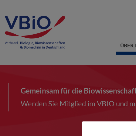
ÜBER 
Gemeinsam für die Biowissenschaf
Werden Sie Mitglied im VBIO und ma