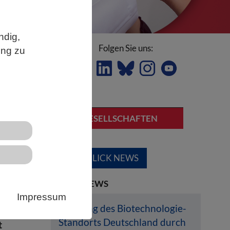
ndig,
Folgen Sie uns:
ung zu
on
FACHGESELLSCHAFTEN
fe
ÜBERBLICK NEWS
t
er
LETZTE NEWS
ür
Impressum
Stärkung des Biotechnologie-
Standorts Deutschland durch
t