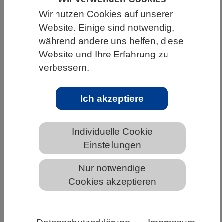
Wir nutzen Cookies auf unserer
HOME
WISSENSCHAFT & GESELLSCHAFT
Website. Einige sind notwendig,
AKTUELLES
während andere uns helfen, diese
Website und Ihre Erfahrung zu
verbessern.
AKTUELLES AUS DEN BIOWISSENSCHAFTEN
Ich akzeptiere
Fossilien ermöglichen neue
Erkenntnisse zur Entwicklung des
Individuelle Cookie
Lebens
Einstellungen
Nur notwendige
Cookies akzeptieren