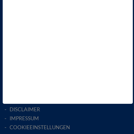
VBIO
ÜBER UNS
LANDESVERBÄNDE
FACHGESELLSCHAFTEN
AKTIV WERDEN!
MITGLIED WERDEN
ENGLISH PAGES
RECHTLICHES
SATZUNG
AGB
DATENSCHUTZ
DISCLAIMER
IMPRESSUM
COOKIEEINSTELLUNGEN