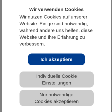
HOME
WISSENSCHAFT & GESELLSCHAFT
Wir verwenden Cookies
Wir nutzen Cookies auf unserer
AKTUELLES
Website. Einige sind notwendig,
während andere uns helfen, diese
Website und Ihre Erfahrung zu
verbessern.
AKTUELLES AUS DEN BIOWISSENSCHAFTEN
Neues antivirales Antibiotikum
Ich akzeptiere
Individuelle Cookie
Einstellungen
Nur notwendige
Cookies akzeptieren
Unter normalen Infektionsbedingungen nutzt der