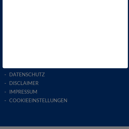
FACHGESELLSCHAFTEN
AKTIV WERDEN!
MITGLIED WERDEN
ENGLISH PAGES
RECHTLICHES
SATZUNG
AGB
DATENSCHUTZ
DISCLAIMER
IMPRESSUM
COOKIEEINSTELLUNGEN