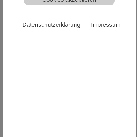
Datenschutzerklärung
Impressum
Der dänische Mariager Fjord verliert im Sommer
massiv an Sauerstoff. © Gonzalo Gomez Saez
Die Weltmeere verlieren Sauerstoff – und zwar
rapide. Hauptursache dafür ist die zunehmende
Erwärmung der Meere, welche die Löslichkeit
von Sauerstoff im Wasser verringert und die
Atmungsaktivität erhöht. Außerdem wird die
Schichtung der Wassersäule verstärkt, was die
Durchmischung von Tiefen- und