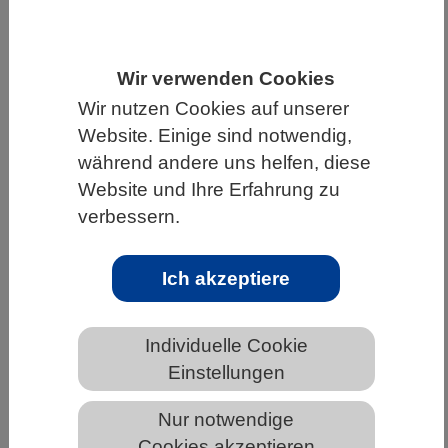
HOME
WISSENSCHAFT & GESELLSCHAFT
AKTUELLES
Wir verwenden Cookies
Wir nutzen Cookies auf unserer
Website. Einige sind notwendig,
während andere uns helfen, diese
AKTUELLES AUS DEN BIOWISSENSCHAFTEN
Website und Ihre Erfahrung zu
verbessern.
Wie Sauerstoffmangel
Stoffwechselprozesse im Meer
verändert
Ich akzeptiere
Individuelle Cookie
Einstellungen
Nur notwendige
Cookies akzeptieren