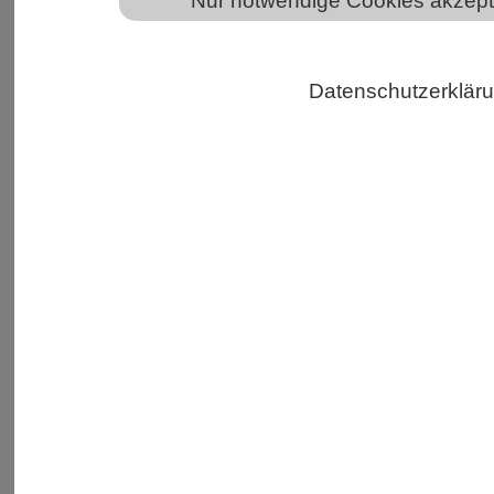
Nur notwendige Cookies akzept
Datenschutzerklär
Gemeinsam mit dem Dachverband der
Geowissenschaften (DVGeo e. V.) lädt der VBIO
auch in diesem Jahr wieder ein zu einer Online-
Veranstaltung für Schülerinnen und Schüler der
Sekundarstufe II. Unter dem Titel „Biologische
Vielfalt im Wandel: Artensterben heute und in
der Erdgeschichte“
berichten Wissenschaftlerinnen und