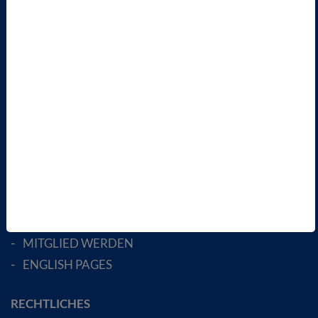
KONTAKT
PRESSE
INFORMATIONSANGEBOTE
AKTUELLES
TERMINE
VBIO
ÜBER UNS
LANDESVERBÄNDE
FACHGESELLSCHAFTEN
AKTIV WERDEN!
MITGLIED WERDEN
ENGLISH PAGES
RECHTLICHES