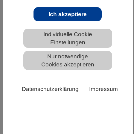
BIOBUSINESS | 20.03.2026
Ich akzeptiere
Karrierechancen auf der digitalen
Jobmesse: Der jobvector career day 2026
Individuelle Cookie
Am 23. April 2026 bietet die digital Jobmesse
Einstellungen
jobvector career day erneut die ideale
Nur notwendige
Plattform, um talentierte Fachkräfte aus IT,
Cookies akzeptieren
Technologie und…
Weiterlesen
Datenschutzerklärung
Impressum