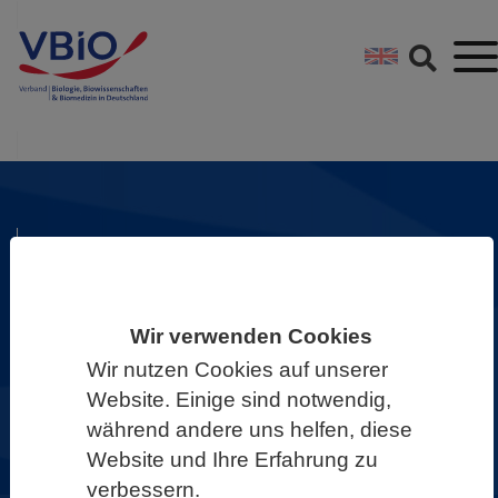
Springe direkt zu:
Zum Hauptinhalt spri
Zur Footer-Navigation
Zukunft Biowissenschaften
gemeinsam gestalten!
Als VBIO sind wir überzeugt: Die
Wir verwenden Cookies
Biowissenschaften liefern wichtige
Wir nutzen Cookies auf unserer
Website. Einige sind notwendig,
Beiträge, um Zukunftsprobleme zu
während andere uns helfen, diese
erforschen und Lösungsansätze zu
Website und Ihre Erfahrung zu
entwickeln.
verbessern.