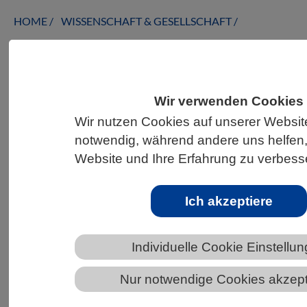
HOME
WISSENSCHAFT & GESELLSCHAFT
AKTUELLES
Wir verwenden Cookies
Wir nutzen Cookies auf unserer Website
AKTUELLES AUS DEN BIOWISSENSCHAFTEN
notwendig, während andere uns helfen,
VBIO Vortragsreihe zum Thema:
Website und Ihre Erfahrung zu verbess
„Getreidegenome: Die biologischen
Grundlagen der westlichen
Ich akzeptiere
Zivilisation“
Individuelle Cookie Einstellu
Nur notwendige Cookies akzept