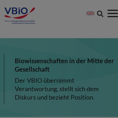
Springe direkt zu:
Zum Hauptinhalt spri
Zur Footer-Navigation
Biowissenschaften in der Mitte der
Gesellschaft
Der VBIO übernimmt
Verantwortung, stellt sich dem
Diskurs und bezieht Position.