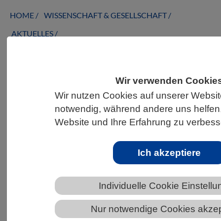
HOME
WISSENSCHAFT & GESELLSCHAFT
AKTUELLES
Wir verwenden Cookie
AKTUELLES AUS DEN BIOWISSENSCHAFTEN
Wir nutzen Cookies auf unserer Website
notwendig, während andere uns helfen
VBIO Vortragsreihe zum Thema: „Von
Website und Ihre Erfahrung zu verbess
Genomen zur Genomeditierung:
Techniken, Anwendungen und
Potentiale bei Pflanzen“
Ich akzeptiere
Individuelle Cookie Einstell
Nur notwendige Cookies akzep