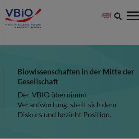
Springe direkt zu:
Zum Hauptinhalt spri
Zur Footer-Navigation
Biowissenschaften in der Mitte der
Gesellschaft
Der VBIO übernimmt
Verantwortung, stellt sich dem
Diskurs und bezieht Position.