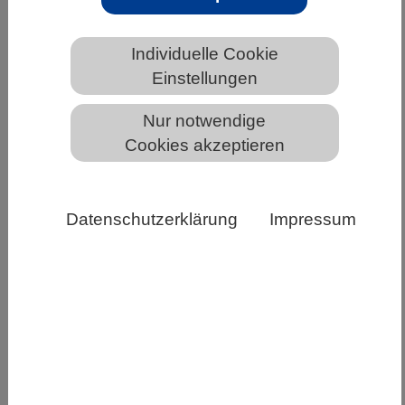
HOME
UNTER DEM DACH DES VBIO
Individuelle Cookie
FACHGESELLSCHAFTEN
FDdB (Fachdidaktik)
Einstellungen
Nur notwendige
Cookies akzeptieren
Fachsektion Didaktik der Biologie
(FDdB)
Datenschutzerklärung
Impressum
Die
Fachsektion
Didaktik der
Biologie
(FDdB) ist
gemäß VBIO-
Satzung den