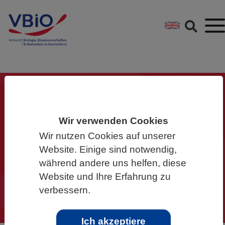
Springe direkt zu:
Zum Hauptinhalt spri
Zur Footer-Navigation
Gemeinsam für die
Wir verwenden Cookies
Biowissenschaften
Wir nutzen Cookies auf unserer
Website. Einige sind notwendig,
Werden Sie Mitglied im VBIO und
während andere uns helfen, diese
machen Sie mit!
Website und Ihre Erfahrung zu
verbessern.
Ich akzeptiere