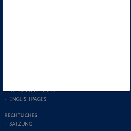
PRESSE
INFORMATIONSANGEBOTE
AKTUELLES
TERMINE
VBIO
ÜBER UNS
LANDESVERBÄNDE
FACHGESELLSCHAFTEN
AKTIV WERDEN!
MITGLIED WERDEN
ENGLISH PAGES
RECHTLICHES
SATZUNG