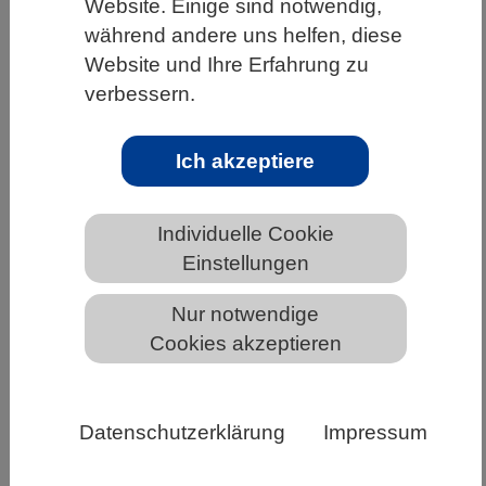
Website. Einige sind notwendig,
HOME
UNTER DEM DACH DES VBIO
während andere uns helfen, diese
Website und Ihre Erfahrung zu
LANDESVERBÄNDE
BREMEN
NEWS AUS BREMEN
verbessern.
Ich akzeptiere
Corona-Situation: HRK fordert
stärkere politische Berücksichtigung
der Hochschulen
Individuelle Cookie
Einstellungen
Die Lage der Hochschulen vor dem Hintergrund
Nur notwendige
der stark steigenden Infektionszahlen hat die
Cookies akzeptieren
Mitgliederversammlung der
Hochschulrektorenkonferenz (HRK) heute in
Stuttgart beraten. Sie forderte vor allem eine
Datenschutzerklärung
Impressum
Berücksichtigung der Hochschulspezifika und
ausreichende Spielräume für flexible, der