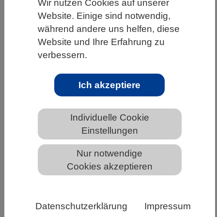
Wir nutzen Cookies auf unserer
HOME
UNTER DEM DACH DES VBIO
Website. Einige sind notwendig,
während andere uns helfen, diese
LANDESVERBÄNDE
BREMEN
NEWS AUS BREMEN
Website und Ihre Erfahrung zu
verbessern.
DFG veröffentlicht Erläuterungen zum
Ich akzeptiere
Nagoya-Protokoll für
wissenschaftliche Einrichtungen
Individuelle Cookie
Einstellungen
Nur notwendige
Cookies akzeptieren
Datenschutzerklärung
Impressum