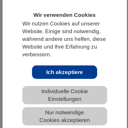
HOME
UNTER DEM DACH DES VBIO
Wir verwenden Cookies
LANDESVERBÄNDE
BERLIN-BRANDENBURG
Wir nutzen Cookies auf unserer
NEWS AUS BERLIN-BRANDENBURG
Website. Einige sind notwendig,
während andere uns helfen, diese
Website und Ihre Erfahrung zu
verbessern.
Korallenriffe um Hainan: Lokale
Belastungen verstärken Klimafolgen –
integriertes Land-Meer-Management
Ich akzeptiere
bietet Chancen
Individuelle Cookie
Einstellungen
Nur notwendige
Cookies akzeptieren