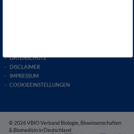
MITGLIED WERDEN
ENGLISH PAGES
RECHTLICHES
SATZUNG
AGB
DATENSCHUTZ
DISCLAIMER
IMPRESSUM
COOKIEEINSTELLUNGEN
© 2026 VBIO Verband Biologie, Biowissenschaften
& Biomedizin in Deutschland