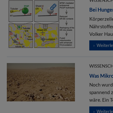
WISSENSCHA
Bei Hunger
Körperzell
Nährstoffe
Volker Ha
Weiterl
WISSENSCHA
Was Mikro
Noch wurde
spannend z
wäre. Ein 
Weiterl