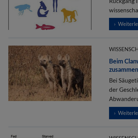
Rückgang i
wissenscha
Weiterl
WISSENSCHA
Beim Clanw
zusamme
Bei Säuget
der Geschl
Abwanderun
Weiterl