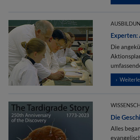
AUSBILDUNG
Experten: 
Die angekü
Aktionsplan
umfassend
Weiterl
WISSENSCHA
Die Gesch
Alles bega
evangelisc