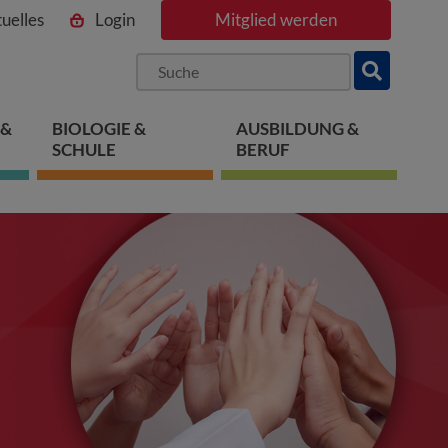
uelles
Login
Mitglied werden
ngen
pringen
 springen
 &
BIOLOGIE &
AUSBILDUNG &
SCHULE
BERUF