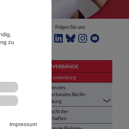
Folgen Sie uns:
g
ndig,
ung zu
LANDESVERBÄNDE
Berlin-Brandenburg
nd
Aktivitäten des
Landesverbandes Berlin-
Brandenburg
r
Lange Nacht der
Wissenschaften
Impressum
Internationale Biologie-