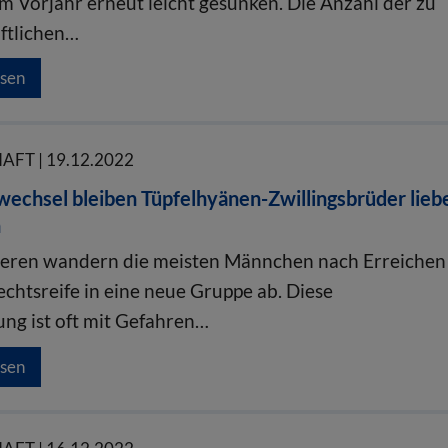
m Vorjahr erneut leicht gesunken. Die Anzahl der zu
ftlichen…
esen
FT | 19.12.2022
echsel bleiben Tüpfelhyänen-Zwillingsbrüder lieb
n
ieren wandern die meisten Männchen nach Erreichen
echtsreife in eine neue Gruppe ab. Diese
g ist oft mit Gefahren…
esen