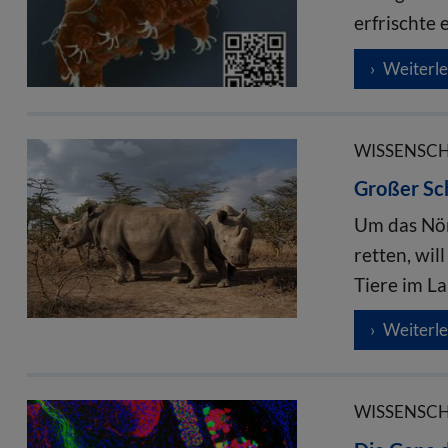
erfrischte 
Weiterl
WISSENSCHA
Großer Sch
Um das Nör
retten, wi
Tiere im L
Weiterl
WISSENSCHA