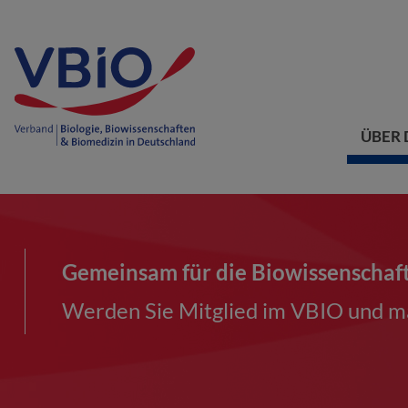
ÜBER 
Gemeinsam für die Biowissenschaf
Werden Sie Mitglied im VBIO und ma