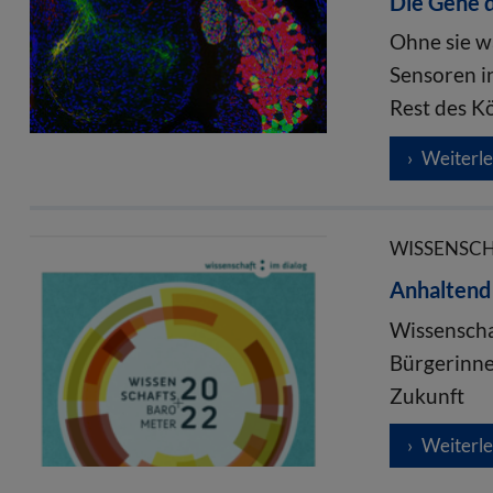
Die Gene d
Ohne sie w
Sensoren i
Rest des Kö
Weiterl
WISSENSCHA
Anhaltend
Wissenscha
Bürgerinne
Zukunft
Weiterl