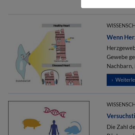
Weiterl
WISSENSCHA
Wenn Herz
Herzgewebe
Gewebe ges
Nachbarn, 
Weiterl
WISSENSCHA
Versuchst
Die Zahl d