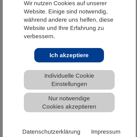
Wir nutzen Cookies auf unserer
HOME
UNTER DEM DACH DES VBIO
Website. Einige sind notwendig,
während andere uns helfen, diese
LANDESVERBÄNDE
BERLIN-BRANDENBURG
Website und Ihre Erfahrung zu
NEWS AUS BERLIN-BRANDENBURG
verbessern.
Ich akzeptiere
Relevanz und Handlungsbereitschaft
zu Umweltschutz weiterhin auf hohem
Individuelle Cookie
Niveau
Einstellungen
Nur notwendige
Cookies akzeptieren
Datenschutzerklärung
Impressum