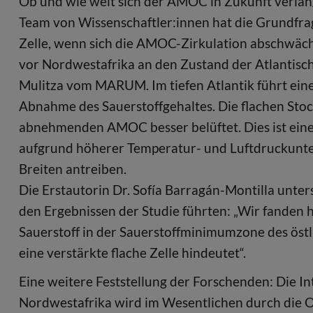
Ob und wie weit sich der AMOC in Zukunft verlang
Team von Wissenschaftler:innen hat die Grundfrag
Zelle, wenn sich die AMOC-Zirkulation abschwächt
vor Nordwestafrika an den Zustand der Atlantische
Mulitza vom MARUM. Im tiefen Atlantik führt ein
Abnahme des Sauerstoffgehaltes. Die flachen Stoc
abnehmenden AMOC besser belüftet. Dies ist eine
aufgrund höherer Temperatur- und Luftdruckunte
Breiten antreiben.
Die Erstautorin Dr. Sofía Barragán-Montilla unter
den Ergebnissen der Studie führten: „Wir fanden
Sauerstoff in der Sauerstoffminimumzone des öst
eine verstärkte flache Zelle hindeutet“.
Eine weitere Feststellung der Forschenden: Die I
Nordwestafrika wird im Wesentlichen durch die O