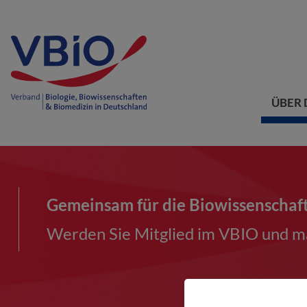
ÜBER 
Gemeinsam für die Biowissenschaf
Werden Sie Mitglied im VBIO und ma