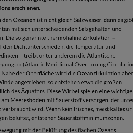
ons erschienen.
n den Ozeanen ist nicht gleich Salzwasser, denn es gib
ten mit sich unterscheidenden Salzgehalten und
. Die so genannte thermohaline Zirkulation –
f den Dichtunterschieden, die Temperatur und
edingen – treibt unter anderem die Atlantische
ng an (Atlantic Meridional Overturning Circulatio
Nahe der Oberfläche wird die Ozeanzirkulation abe
inde angetrieben, so entstehen etwa die großen
lich des Äquators. Diese Wirbel spielen eine wichtige
n am Meeresboden mit Sauerstoff versorgen, der unte
verbraucht wird. Wenn kein frisches, meist kaltes u
agen belüftet, entstehen Sauerstoffminimumzonen.
wegung mit der Belüftung des flachen Ozeans