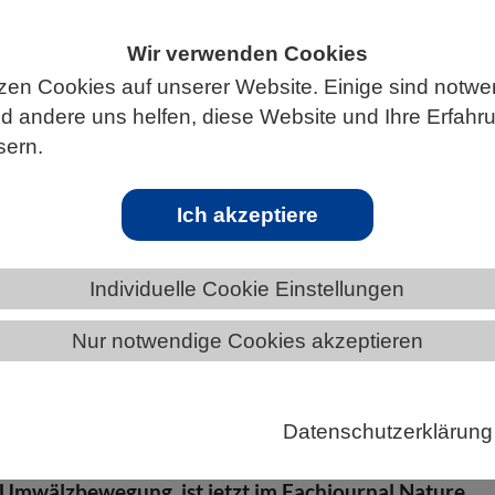
Wir verwenden Cookies
zen Cookies auf unserer Website. Einige sind notwe
ÄNDE
BERLIN-BRANDENBURG
 andere uns helfen, diese Website und Ihre Erfahr
sern.
Ich akzeptiere
lantischen Umwälzbewegung auf der Spur
Individuelle Cookie Einstellungen
e Belüftung verschiedener Tiefenstockwerke des
Nur notwendige Cookies akzeptieren
teinander zusammen und welche Rolle spielen
n der Ozeanzirkulation? Dieser Frage sind Forsche
Kiel und Edinburgh nachgegangen. Ihre neue Studie:
Datenschutzerklärung
toff in Sauerstoffminimumzone bei schwächerer
 Umwälzbewegung, ist jetzt im Fachjournal Nature