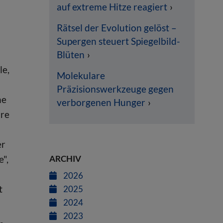
auf extreme Hitze reagiert
Rätsel der Evolution gelöst –
Supergen steuert Spiegelbild-
Blüten
le,
Molekulare
Präzisionswerkzeuge gegen
he
verborgenen Hunger
hre
er
e",
ARCHIV
2026
t
2025
2024
2023