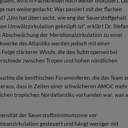
samt, wird in Fachkreisen noch weiter diskutiert. Da
e nun weitergedacht: Was passiert mit der flachen
? „Uns hat überrascht, wie eng der Sauerstoffgehalt
n Umwälzzirkulation geknüpft ist“, erklärt Dr. Stefa
e Abschwächung der Meridionalzirkulation zu einer
kwerke des Atlantiks werden jedoch mit einer
 Folge stärkerer Winde, die den Subtropenwirbel
rschiede zwischen Tropen und hohen nördlichen
suchte die benthischen Foraminiferen, die das Team z
 heraus, dass in Zeiten einer schwächeren AMOC mehr
lichen tropischen Nordatlantiks vorhanden war, was a
ntensität der Sauerstoffminimumzone vor
zeanzirkulation gesteuert und hängt weniger mit