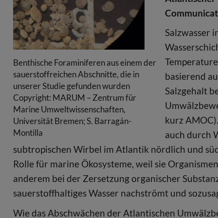
Communicati
Salzwasser i
Wasserschich
Temperaturen
Benthische Foraminiferen aus einem der
sauerstoffreichen Abschnitte, die in
basierend au
unserer Studie gefunden wurden
Salzgehalt b
Copyright: MARUM – Zentrum für
Umwälzbewegu
Marine Umweltwissenschaften,
kurz AMOC). 
Universität Bremen; S. Barragán-
Montilla
auch durch W
subtropischen Wirbel im Atlantik nördlich und süd
Rolle für marine Ökosysteme, weil sie Organisme
anderem bei der Zersetzung organischer Substanz 
sauerstoffhaltiges Wasser nachströmt und sozus
Wie das Abschwächen der Atlantischen Umwälzbe