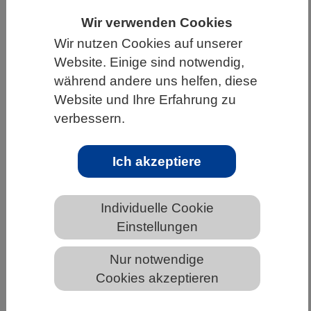
HOME
UNTER DEM DACH DES VBIO
Wir verwenden Cookies
Wir nutzen Cookies auf unserer
LANDESVERBÄNDE
BERLIN-BRANDENBURG
Website. Einige sind notwendig,
NEWS AUS BERLIN-BRANDENBURG
während andere uns helfen, diese
Website und Ihre Erfahrung zu
verbessern.
Klimaschutzbericht 2025: Fortschritte
bei Emissionsminderung – weitere
Ich akzeptiere
Maßnahmen notwendig, um
Klimaziele zu erreichen
Individuelle Cookie
Einstellungen
Das Bundeskabinett hat den Klimaschutzbericht
2025 beschlossen. Der Bericht gibt einen
Nur notwendige
Überblick über die aktuellen Entwicklungen
Cookies akzeptieren
klimaschädlicher Emissionen, die