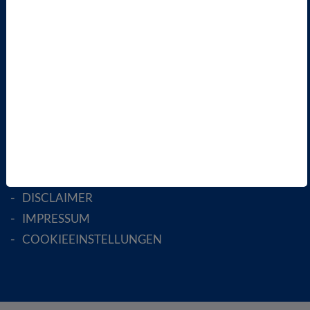
FACHGESELLSCHAFTEN
AKTIV WERDEN!
MITGLIED WERDEN
ENGLISH PAGES
RECHTLICHES
SATZUNG
AGB
DATENSCHUTZ
DISCLAIMER
IMPRESSUM
COOKIEEINSTELLUNGEN